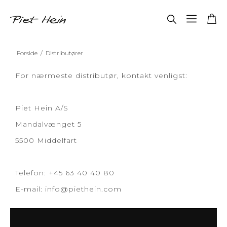
Forside
/
Distributører
For nærmeste distributør, kontakt venligst:
Piet Hein A/S
Mandalvænget 5
5500 Middelfart
Telefon: +45 63 40 40 80
E-mail:
info@piethein.com