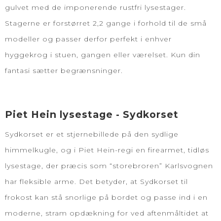
gulvet med de imponerende rustfri lysestager.
Stagerne er forstørret 2,2 gange i forhold til de små
modeller og passer derfor perfekt i enhver
hyggekrog i stuen, gangen eller værelset. Kun din
fantasi sætter begrænsninger.
Piet Hein lysestage - Sydkorset
Sydkorset er et stjernebillede på den sydlige
himmelkugle, og i Piet Hein-regi en firearmet, tidløs
lysestage, der præcis som “storebroren” Karlsvognen
har fleksible arme. Det betyder, at Sydkorset til
frokost kan stå snorlige på bordet og passe ind i en
moderne, stram opdækning for ved aftenmåltidet at