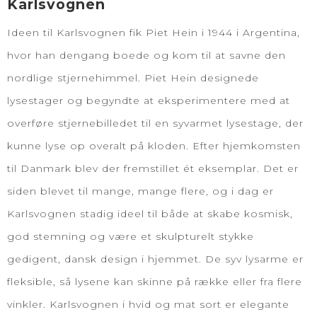
Karlsvognen
Ideen til Karlsvognen fik Piet Hein i 1944 i Argentina,
hvor han dengang boede og kom til at savne den
nordlige stjernehimmel. Piet Hein designede
lysestager og begyndte at eksperimentere med at
overføre stjernebilledet til en syvarmet lysestage, der
kunne lyse op overalt på kloden. Efter hjemkomsten
til Danmark blev der fremstillet ét eksemplar. Det er
siden blevet til mange, mange flere, og i dag er
Karlsvognen stadig ideel til både at skabe kosmisk,
god stemning og være et skulpturelt stykke
gedigent, dansk design i hjemmet. De syv lysarme er
fleksible, så lysene kan skinne på række eller fra flere
vinkler. Karlsvognen i hvid og mat sort er elegante