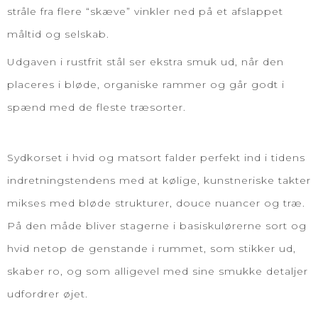
stråle fra flere “skæve” vinkler ned på et afslappet
måltid og selskab.
Udgaven i rustfrit stål ser ekstra smuk ud, når den
placeres i bløde, organiske rammer og går godt i
spænd med de fleste træsorter.
Sydkorset i hvid og matsort falder perfekt ind i tidens
indretningstendens med at kølige, kunstneriske takter
mikses med bløde strukturer, douce nuancer og træ.
På den måde bliver stagerne i basiskulørerne sort og
hvid netop de genstande i rummet, som stikker ud,
skaber ro, og som alligevel med sine smukke detaljer
udfordrer øjet.