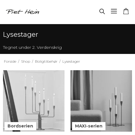
Lysestager
Tegnet under 2. Verdenskrig
Forside
/
Shop
/
Boligtilbehør
/
Lysestager
Bordserien
MAXI-serien