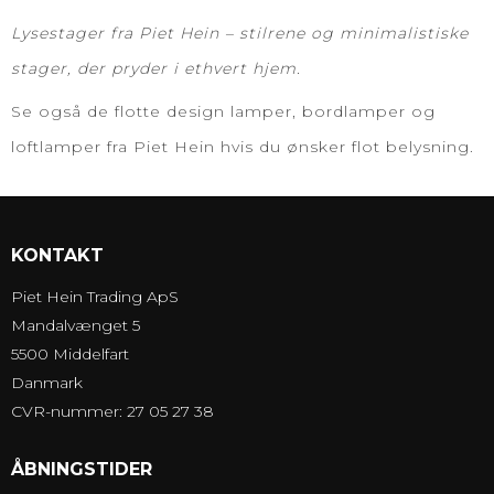
Lysestager fra Piet Hein – stilrene og minimalistiske
stager, der pryder i ethvert hjem.
Se også de flotte
design lamper
,
bordlamper
og
loftlamper
fra Piet Hein hvis du ønsker flot belysning.
KONTAKT
Piet Hein Trading ApS
Mandalvænget 5
5500 Middelfart
Danmark
CVR-nummer: 27 05 27 38
ÅBNINGSTIDER