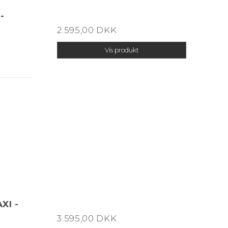
-
2.595,00 DKK
Vis produkt
XI -
3.595,00 DKK