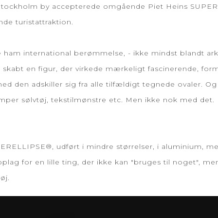
og Stockholm by accepterede omgående Piet Heins SUP
de turistattraktion.
e ham international berømmelse, - ikke mindst blandt ar
kabt en figur, der virkede mærkeligt fascinerende, for
den adskiller sig fra alle tilfældigt tegnede ovaler. Og
per sølvtøj, tekstilmønstre etc. Men ikke nok med det
LLIPSE®, udført i mindre størrelser, i aluminium, messi
g for en lille ting, der ikke kan "bruges til noget", men
øj.