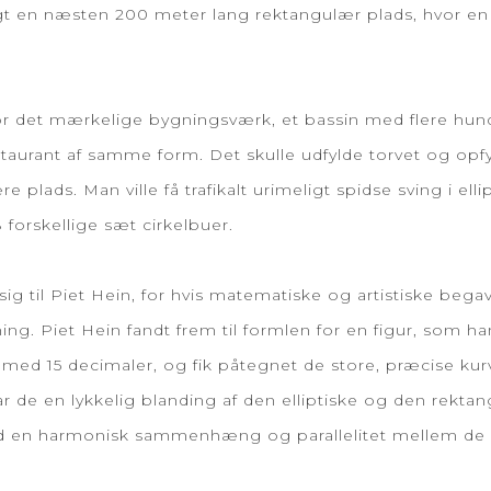
lagt en næsten 200 meter lang rektangulær plads, hvo
for det mærkelige bygningsværk, et bassin med flere hu
rant af samme form. Det skulle udfylde torvet og opfyld
ære plads. Man ville få trafikalt urimeligt spidse sving i
forskellige sæt cirkelbuer.
sig til Piet Hein, for hvis matematiske og artistiske b
sning. Piet Hein fandt frem til formlen for en figur, so
med 15 decimaler, og fik påtegnet de store, præcise k
r de en lykkelig blanding af den elliptiske og den rekt
tod en harmonisk sammenhæng og parallelitet mellem de k