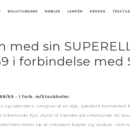
N
BOLIGTILBEHØR
MØBLER
LAMPER
KØKKEN
TEKSTIL
ÉR PÅ DANSK
DE
ORÆLDRE
UPERÆG
UPERELLIPSE® BORD
SMYKKESKRIN
SKÅLE
AVGO-TÆPPE
BIKUBEN
LITTERATUR
TALLERKENER
BØGER PÅ ANDRE SPROG
SUPERÆG
FLORA FOLIO
PIET HEIN STOLEN
SENGESÆT
SKULPTURER
SALT OG PEBER SÆT
DEKORATION
ULDPLAID
FUNCO
SUPERELLIPSE
SPIL
UGO TABURET-SERIEN
FØDSELSDAGSFLAG 
RA
GARDINER
HALVÆDELSTEN -
SUPER
TRÆ SKÆREB
GRUK D
PEND
om med sin SUPERELL
9 i forbindelse med 
68/69 - i forb. m/Stockholm:
ndørs og udendørs, omgivet af en dyb, sjældent bemærket
å cirkelrunde hjul, styret af hænder på cirkelrunde rat, 
undertiden lettet op af cirkulære kupler og vinduer. Ved 