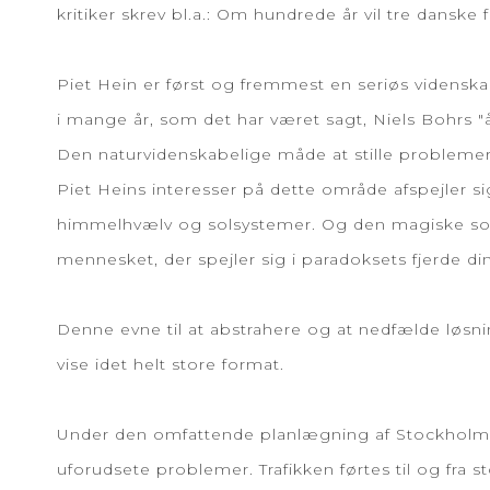
kritiker skrev bl.a.: Om hundrede år vil tre danske
Piet Hein er først og fremmest en seriøs vidensk
i mange år, som det har været sagt, Niels Bohrs "
Den naturvidenskabelige måde at stille probleme
Piet Heins interesser på dette område afspejler si
himmelhvælv og solsystemer. Og den magiske sortk
mennesket, der spejler sig i paradoksets fjerde d
Denne evne til at abstrahere og at nedfælde løsnin
vise idet helt store format.
Under den omfattende planlægning af Stockholms 
uforudsete problemer. Trafikken førtes til og fra 