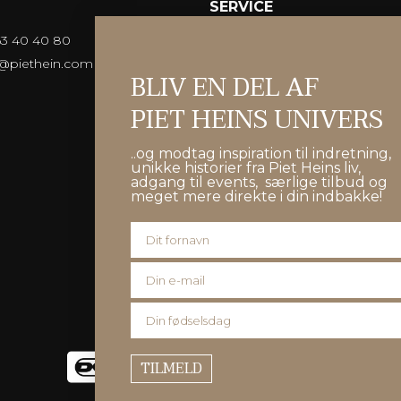
SERVICE
 63 40 40 80
Om Piet Hein
o@piethein.com
Handelsbetingelser
BLIV EN DEL AF
Til kunder udenfor EU
PIET HEINS UNIVERS
Forhandler
Partnere
..og modtag inspiration til indretning,
Distributører
unikke historier fra Piet Heins liv,
adgang til events, særlige tilbud og
Vejledninger
meget mere direkte i din indbakke!
Kontakt
Nyhedsbrev
Spilleregler
TILMELD