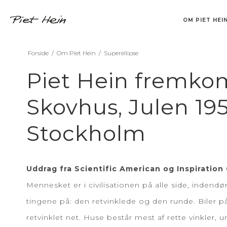
OM PIET HEI
Forside
/
Om Piet Hein
/
Superellipse
TEMPEL
BAKKER
KLABURET
SINUS
VASER
DRIKKEGLAS
SUPERCUBER
BØGER OG CD
BARSTOL
LYSESTAGER
CV
FA
F
S
S
Piet Hein fremk
Skovhus, Julen 195
Stockholm
Uddrag fra Scientific American og Inspiration 
Mennesket er i civilisationen på alle side, inde
tingene på: den retvinklede og den runde. Biler p
retvinklet net. Huse består mest af rette vinkler, 