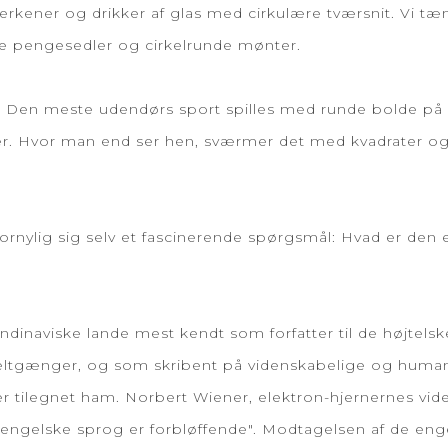
allerkener og drikker af glas med cirkulære tværsnit. Vi t
e pengesedler og cirkelrunde mønter.
t. Den meste udendørs sport spilles med runde bolde på r
er. Hvor man end ser hen, sværmer det med kvadrater og 
fornylig sig selv et fascinerende spørgsmål: Hvad er de
dinaviske lande mest kendt som forfatter til de højtelsk
bbeltgænger, og som skribent på videnskabelige og human
 tilegnet ham. Norbert Wiener, elektron-hjernernes vide
engelske sprog er forbløffende". Modtagelsen af de eng