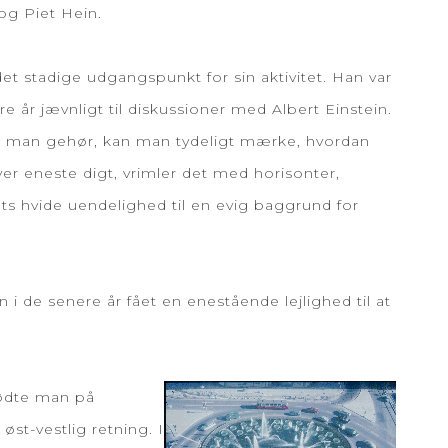
 og Piet Hein.
 stadige udgangspunkt for sin aktivitet. Han var
år jævnligt til diskussioner med Albert Einstein.
ar man gehør, kan man tydeligt mærke, hvordan
ver eneste digt, vrimler det med horisonter,
s hvide uendelighed til en evig baggrund for
 i de senere år fået en enestående lejlighed til at
tødte man på
st-vestlig retning. I