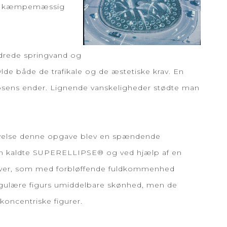
r en kæmpemæssig
ndrede springvand og
e både de trafikale og de æstetiske krav. En
 ellipsens ender. Lignende vanskeligheder stødte man
egavelse denne opgave blev en spændende
m han kaldte SUPERELLIPSE® og ved hjælp af en
urver, som med forbløffende fuldkommenhed
angulære figurs umiddelbare skønhed, men de
oncentriske figurer.