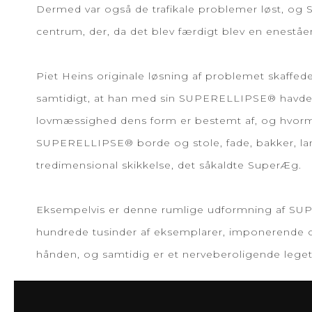
Dermed var også de trafikale problemer løst, 
centrum, der, da det blev færdigt blev en eneståen
Piet Heins originale løsning af problemet skaffed
samtidigt, at han med sin SUPERELLIPSE® havde s
lovmæssighed dens form er bestemt af, og hvormed 
SUPERELLIPSE® borde og stole, fade, bakker, lam
tredimensional skikkelse, det såkaldte SuperÆg.
Eksempelvis er denne rumlige udformning af SUPERE
hundrede tusinder af eksemplarer, imponerende opla
hånden, og samtidig er et nerveberoligende leget