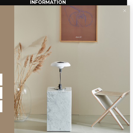
INFORMATION
Om Piet Hein shoppen
Kataloger
Forhandler
Partnere
Billed-bank
B2B login
Gruk Database
Teksttilladelser