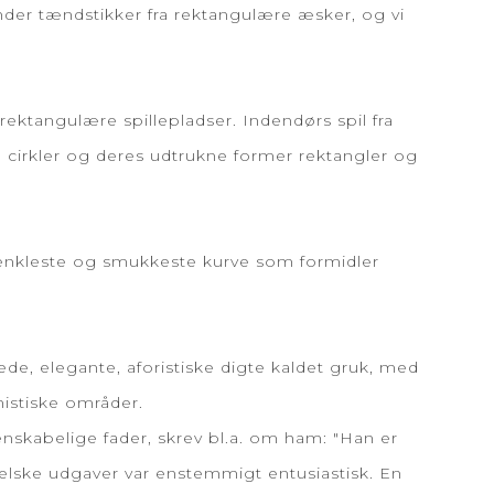
ænder tændstikker fra rektangulære æsker, og vi
ektangulære spillepladser. Indendørs spil fra
cirkler og deres udtrukne former rektangler og
n enkleste og smukkeste kurve som formidler
ede, elegante, aforistiske digte kaldet gruk, med
istiske områder.
nskabelige fader, skrev bl.a. om ham: "Han er
elske udgaver var enstemmigt entusiastisk. En