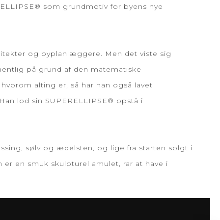
ERELLIPSE® som grundmotiv for byens nye
kitekter og byplanlæggere. Men det viste sig
mentlig på grund af den matematiske
 hvorom alting er, så har han også lavet
. Han lod sin SUPERELLIPSE® opstå i
ng, sølv og ædelsten, og lige fra starten solgt i
 er en smuk skulpturel amulet, rar at have i