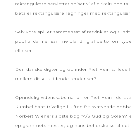
rektangulære servietter spiser vi af cirkelrunde t
betaler rektangulære regninger med rektangulær
Selv vore spil er sammensat af retvinklet og rund
pool til dam er samme blanding af de to formtyp
ellipser.
Den danske digter og opfinder Piet Hein stillede 
mellem disse stridende tendenser?
Oprindelig videnskabsmand - er Piet Hein i de skan
Kumbel hans trivelige i luften frit svævende do
Norbert Wieners sidste bog "A/S Gud og Golem" er
epigrammets mester, og hans beherskelse af det 