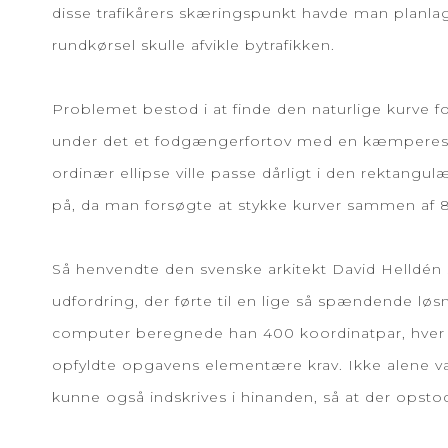
disse trafikårers skæringspunkt havde man plan
rundkørsel skulle afvikle bytrafikken.
Problemet bestod i at finde den naturlige kurve 
under det et fodgængerfortov med en kæmperestau
ordinær ellipse ville passe dårligt i den rektangul
på, da man forsøgte at stykke kurver sammen af 8 
Så henvendte den svenske arkitekt David Helldén 
udfordring, der førte til en lige så spændende lø
computer beregnede han 400 koordinatpar, hver 
opfyldte opgavens elementære krav. Ikke alene va
kunne også indskrives i hinanden, så at der ops