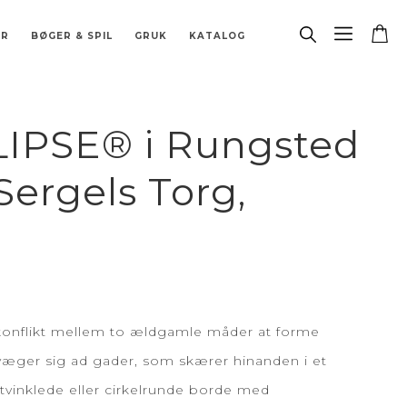
ER
BØGER & SPIL
GRUK
KATALOG
& BORDFLAG
 STJERNETEGN
RÆT
ATABASE
LER
GARDINSKINNE
BORDLAMPER
DIVERSE
BESLAG
PORCELÆN
BIOPEJS
RESERVEDELE
IPSE® i Rungsted
Sergels Torg,
 konflikt mellem to ældgamle måder at forme
bevæger sig ad gader, som skærer hinanden i et
retvinklede eller cirkelrunde borde med