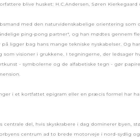
 forfattere blive husket: H.C.Andersen, Søren Kierkegaard
absmand med den naturvidenskabelige orientering som det
åndelige ping-pong partner", og han mødtes gennem flere 
r på ligger bag hans mange tekniske nyskabelser. Og h
g som visioner i grukkene. I tegningerne, der ledsager h
unst - symbolerne og de alfabetiske tegn - gør papiret
imension.
ger i et kortfattet epigram eller en præcis formel har han
centrale del, hvis skyskrabere i dag dominerer byen, s
storbyens centrum ad to brede motorveje i nord-sydlig og ø