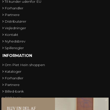
Til kunder udenfor EU
Forhandler
Partnere
Distributører
Vejledninger
Kontakt
Nyhedsbrev
Spilleregler
INFORMATION
Om Piet Hein shoppen
Kataloger
Forhandler
Partnere
Billed-bank
B2B login
Gruk Database
BLIV EN DEL AF