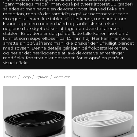
”gammeldags måde”, men også på tværs (roteret 90 grader),
således at man havde en dekorativ opstilling ved f.eks. en
reception, men så det samtidig også var nemmere at tage
sin egen tallerken fra stablen af tallerkener, med andre ord
kunne tage den med en hånd og skulle ikke knække
neglene i forsøget på kun at tage den øverste tallerken i
stablen. Endvidere er der, på de flade tallerkener, lavet en ø
formet som superellipsen ca. 1,5 mm høj. Her kan man f.eks.
anrette sin bøf, såfremt man ikke ønsker den ufrivilligt blandet
med sovsen. Denne detalje går igen på frokosttallerkenen,
og her er det nærliggende at lave dekorative anretninger
med f.eks. forretter eller desserter, for at opnå en perfekt
visuel effekt.
Forside
/
Shop
/
Køkken
/
Porcelæn