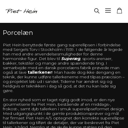
Porcelæn
Piet Hein benyttede første gang superellipsen i forbindelse
med Sergels Torv i Stockholm i 1959. I de følgende år legede
han med andre anvendelsesmuligheder for denne
harmoniske figur. Det blev til
Superæg
, sports-arenaer,
bakker, tekstiler og mange andre spændende ting. I
samarbejde med en dansk porcelæns fabrik prøvede man
også at lave
tallerkener
! Man havde dog ikke dengang en
teknik, der kunne udføre tallerkenerne med tilpas præcision –
og projektet løb ud i sandet. Tiderne har ændret sig og
heldigvis er teknikken i dag så god, at det nu kan lade sig
gøre.
En stor nyhed som er taget rigtig godt imod, er den nye
gourmetserie fra Piet Hein, bestående af en middags-,
frokost-, samt dyb tallerken i smuk superelipseformet design.
Med udgangspunkt i de gamle produktionsprøver og mål
har firmaet Piet Hein A/S optegnet den korrekte superellipse
til tallerkener og tilført de detaljer, der var beskrevet fra Piet
Hein´s hånd. Nemlig at de skulle kunne stables på den