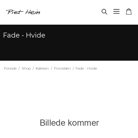
Fade - Hvide
Forside
/
Shop
/
Køkken
/
Porcelæn
/
Fade - Hvide