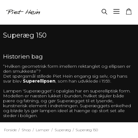
Superæg 150
Historien bag
“Hvilken geometrisk form imellem rektanglet og ellipsen er
den smukkeste”?
Det spørgsmål stillede Piet Hein engang sig selv, og hans
svar blev
Superellipsen
, som han udviklede i 1959.
Lampen 'Superægget' i opalglas har en superelliptisk form.
Modellen er næsten lukket i bunden, hvilket skjuler både
pære og fatning, og gør Superægget til et lysende,
kunstnerisk element i indretningen. Superæggets enkelhed
og bløde lys gør lampen ideel at hænge op stort set alle
steder i boligen.
Forside
/
Shop
/
Lamper
/
Superæg
/
Superæg 150