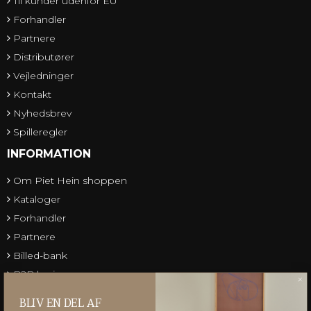
Til kunder udenfor EU
Forhandler
Partnere
Distributører
Vejledninger
Kontakt
Nyhedsbrev
Spilleregler
INFORMATION
Om Piet Hein shoppen
Kataloger
Forhandler
Partnere
Billed-bank
B2B login
Gruk Database
BLIV EN DEL AF