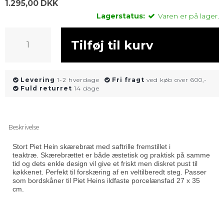
1.295,00 DKK
Lagerstatus:
Varen er på lager.
Tilføj til kurv
Levering
1-2 hverdage
Fri fragt
ved køb over 600,-
Fuld returret
14 dage
Beskrivelse
Stort Piet Hein skærebræt med saftrille fremstillet i
teaktræ. Skærebrættet er både æstetisk og praktisk på samme
tid og dets enkle design vil give et friskt men diskret pust til
køkkenet. Perfekt til forskæring af en veltilberedt steg. Passer
som bordskåner til Piet Heins ildfaste porcelænsfad 27 x 35
cm.