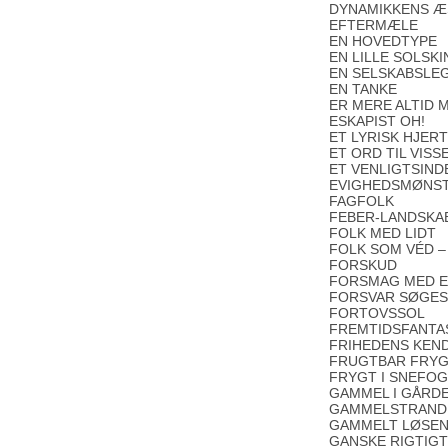
DYNAMIKKENS Æ
EFTERMÆLE
EN HOVEDTYPE
EN LILLE SOLSK
EN SELSKABSLE
EN TANKE
ER MERE ALTID 
ESKAPIST OH!
ET LYRISK HJER
ET ORD TIL VIS
ET VENLIGTSIN
EVIGHEDSMØNS
FAGFOLK
FEBER-LANDSKA
FOLK MED LIDT
FOLK SOM VÉD –
FORSKUD
FORSMAG MED 
FORSVAR SØGE
FORTOVSSOL
FREMTIDSFANTA
FRIHEDENS KE
FRUGTBAR FRY
FRYGT I SNEFO
GAMMEL I GÅRD
GAMMELSTRAND
GAMMELT LØSEN
GANSKE RIGTIGT