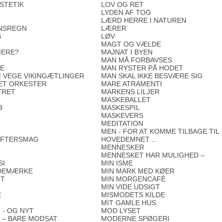
STETIK
LOV OG RET
LYDEN AF TOG
LÆRD HERRE I NATUREN
INSREGN
LÆRER
G
LØV
MAGT OG VÆLDE
MERE?
MAJNAT I BYEN
MAN MÅ FORBAVSES
TE
MAN RYSTER PÅ HODET
SE VEGE VIKINGÆTLINGER
MAN SKAL IKKE BESVÆRE SIG
DET ORKESTER
MARE ATRAMENTI
TRET
MARKENS LILJER
MASKEBALLET
B
MASKESPIL
MASKEVERS
MEDITATION
MEN - FOR AT KOMME TILBAGE TIL
EFTERSMAG
HOVEDEMNET ...
S
MENNESKER
MENNESKET HAR MULIGHED –
SI
MIN ISME
NDEMÆRKE
MIN MARK MED KØER
GT
MIN MORGENCAFÉ
G
MIN VIDE UDSIGT
E
MISMODETS KILDE
MIT GAMLE HUS
 - OG NYT
MOD LYSET
 – BARE MODSAT
MODERNE SPØGERI