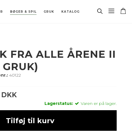
ER
BØGER & SPIL
GRUK
KATALOG
& BORDFLAG
 STJERNETEGN
RÆT
ATABASE
LER
GARDINSKINNE
BORDLAMPER
DIVERSE
BESLAG
PORCELÆN
BIOPEJS
RESERVEDELE
K FRA ALLE ÅRENE II
0 GRUK)
nr.:
40122
0 DKK
Lagerstatus:
Varen er på lager.
Tilføj til kurv