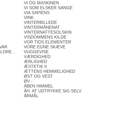
VI OG MASKINEN
VI SOM ELSKER SANGE
VIA SAPIENS
VINK
VINTERBILLEDE
VINTERMÅNENAT
VINTERNATTESOLSKIN
VISDOMMENS KILDE
VOR TIDS ELEMENTER
 VAR
VORE EGNE SKÆVE
DRE...
VUGGEVISE
VÆRDIGHED
ÆRLIGHED
ÆSTETIK II
ÆTTENS HEMMELIGHED
ØST OG VEST
ØV -
ÅBEN HIMMEL
ÅH, AT UDTRYKKE SIG SELV
ÅRMÅL