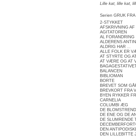
Lille kat, lille kat,
Serien GRUK FRA 
2-STYKKET
AFSKRIVNING AF
AGITATOREN
AL FORANDRING
ALDERENS ANTI
ALDRIG HAR ...
ALLE FOLK ER V
AT STYRTE OG A
AT VÆRE OG AT V
BAGAGESTATIVE
BALANCEN
BIBLIOMAN
BORTE
BREVET SOM GÅR
BREVKORT FRA V
BYEN RYKKER F
CARNELIA
COLUMBI ÆG
DE BLOMSTREN
DE ENE OG DE A
DE SLUMRENDE 
DECEMBERFORT
DEN ANTIPODISK
DEN LILLEBITTE