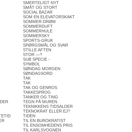
SMERTELIGT NYT
SMÅT OG STORT
SOCIAL BAZAR
SOM EN ELEVATORSKAKT
SOMMER-DRØM
SOMMERDUFT
SOMMERHULE
SOMMERSKY
SPORTS-GRUK
SPØRGSMÅL OG SVAR
STILLE AFTEN
STOR —?
SUB SPECIE -
SYMBOL
SØNDAG MORGEN
SØNDAGSORD
TAK
TAK
TAK OG GENROS
TAKKESPROG
TANKER OG TING
ODER
TEGN PÅ MUREN
TEKNIKKENS TIDSALDER
TEKNOKRAT ELLER EJ?
TETID
TIDEN
ER
TIL EN BUROKRATIST
TIL ENSOMHEDENS PRIS
TIL KARLSVOGNEN