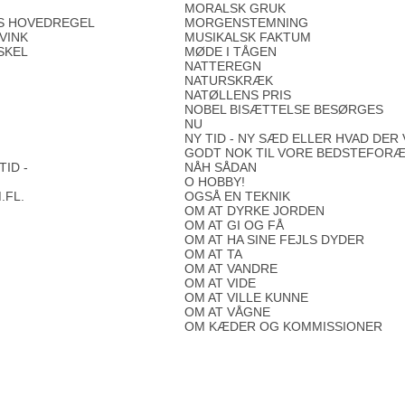
MORALSK GRUK
S HOVEDREGEL
MORGENSTEMNING
VINK
MUSIKALSK FAKTUM
SKEL
MØDE I TÅGEN
NATTEREGN
NATURSKRÆK
NATØLLENS PRIS
NOBEL BISÆTTELSE BESØRGES
NU
NY TID - NY SÆD ELLER HVAD DER
GODT NOK TIL VORE BEDSTEFORÆL
TID -
NÅH SÅDAN
O HOBBY!
.FL.
OGSÅ EN TEKNIK
OM AT DYRKE JORDEN
OM AT GI OG FÅ
OM AT HA SINE FEJLS DYDER
OM AT TA
OM AT VANDRE
OM AT VIDE
OM AT VILLE KUNNE
OM AT VÅGNE
OM KÆDER OG KOMMISSIONER