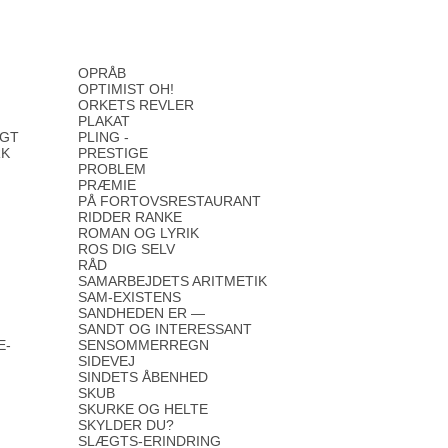
OPRÅB
OPTIMIST OH!
ORKETS REVLER
PLAKAT
UGT
PLING -
RK
PRESTIGE
PROBLEM
PRÆMIE
PÅ FORTOVSRESTAURANT
RIDDER RANKE
ROMAN OG LYRIK
ROS DIG SELV
RÅD
SAMARBEJDETS ARITMETIK
SAM-EXISTENS
SANDHEDEN ER —
SANDT OG INTERESSANT
E-
SENSOMMERREGN
SIDEVEJ
SINDETS ÅBENHED
SKUB
SKURKE OG HELTE
SKYLDER DU?
SLÆGTS-ERINDRING