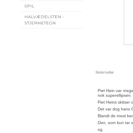
SPIL
HALVÆDELSTEN -
STJERNETEGN
Beskrivelse
Piet Hein var meg
nok superellipsen.
Piet Heins skitser
Det var dog hans 
Blandt de mest k
Den, som kun tar 
og