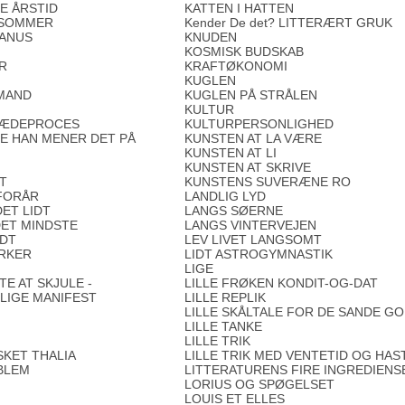
E ÅRSTID
KATTEN I HATTEN
 SOMMER
Kender De det? LITTERÆRT GRUK
IANUS
KNUDEN
KOSMISK BUDSKAB
ER
KRAFTØKONOMI
KUGLEN
MAND
KUGLEN PÅ STRÅLEN
KULTUR
KÆDEPROCES
KULTURPERSONLIGHED
E HAN MENER DET PÅ
KUNSTEN AT LA VÆRE
KUNSTEN AT LI
KUNSTEN AT SKRIVE
GT
KUNSTENS SUVERÆNE RO
 FORÅR
LANDLIG LYD
ET LIDT
LANGS SØERNE
DET MINDSTE
LANGS VINTERVEJEN
IDT
LEV LIVET LANGSOMT
IRKER
LIDT ASTROGYMNASTIK
LIGE
E AT SKJULE -
LILLE FRØKEN KONDIT-OG-DAT
LIGE MANIFEST
LILLE REPLIK
LILLE SKÅLTALE FOR DE SANDE G
LILLE TANKE
LILLE TRIK
KET THALIA
LILLE TRIK MED VENTETID OG HAS
BLEM
LITTERATURENS FIRE INGREDIENS
LORIUS OG SPØGELSET
LOUIS ET ELLES