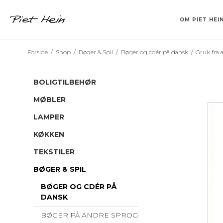
OM PIET HEI
Forside
/
Shop
/
Bøger & Spil
/
Bøger og cdér på dansk
/
Gruk fra 
TEMPEL
BAKKER
KLABURET
SINUS
VASER
DRIKKEGLAS
SUPERCUBER
BØGER OG CD
BARSTOL
LYSESTAGER
CV
FA
F
S
S
BOLIGTILBEHØR
MØBLER
LAMPER
KØKKEN
TEKSTILER
BØGER & SPIL
BØGER OG CDÉR PÅ
DANSK
BØGER PÅ ANDRE SPROG