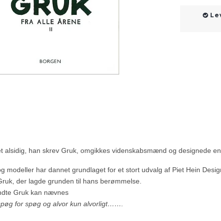
Le
et alsidig, han skrev Gruk, omgikkes videnskabsmænd og designede en
 og modeller har dannet grundlaget for et stort udvalg af Piet Hein Des
Gruk, der lagde grunden til hans berømmelse.
endte Gruk kan nævnes
spøg for spøg og alvor kun alvorligt…….