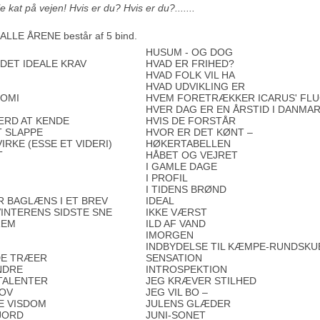
 lille kat på vejen! Hvis er du? Hvis er du?.......
ALLE ÅRENE består af 5 bind.
HUSUM - OG DOG
 DET IDEALE KRAV
HVAD ER FRIHED?
HVAD FOLK VIL HA
HVAD UDVIKLING ER
NOMI
HVEM FORETRÆKKER ICARUS' FL
HVER DAG ER EN ÅRSTID I DANMA
ÆRD AT KENDE
HVIS DE FORSTÅR
T SLAPPE
HVOR ER DET KØNT –
IRKE (ESSE ET VIDERI)
HØKERTABELLEN
T
HÅBET OG VEJRET
I GAMLE DAGE
I PROFIL
I TIDENS BRØND
 BAGLÆNS I ET BREV
IDEAL
INTERENS SIDSTE SNE
IKKE VÆRST
REM
ILD AF VAND
IMORGEN
INDBYDELSE TIL KÆMPE-RUNDSKU
DE TRÆER
SENSATION
NDRE
INTROSPEKTION
TALENTER
JEG KRÆVER STILHED
OV
JEG VIL BO –
E VISDOM
JULENS GLÆDER
 JORD
JUNI-SONET