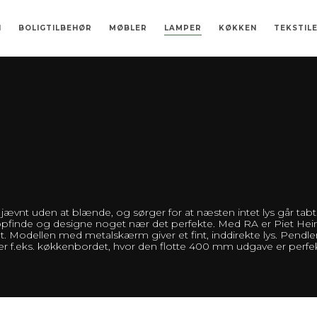
N
BOLIGTILBEHØR
MØBLER
LAMPER
KØKKEN
TEKSTIL
ÉR PÅ DANSK
DE
ORÆLDRE
UPERÆG
UPERELLIPSE® BORD
SMYKKESKRIN
SKÅLE
AVGO-TÆPPE
BIKUBEN
LITTERATUR
TALLERKENER
BØGER PÅ ANDRE SPROG
SUPERÆG
FLORA FOLIO
PIET HEIN STOLEN
SENGESÆT
SKULPTURER
SALT OG PEBER SÆT
DEKORATION
ULDPLAID
FUNCO
SUPERELLIPSE
SPIL
UGO TABURET-SERIEN
FØDSELSDAGSFLAG 
RA
GARDINER
HALVÆDELSTEN -
SUPER
TRÆ SKÆREB
GRUK D
PEND
jævnt uden at blænde, og sørger for at næsten intet lys går tabt
pfinde og designe noget nær det perfekte. Med RA er Piet Hein t
t. Modellen med metalskærm giver et fint, inddirekte lys. Pendler
 f.eks. køkkenbordet, hvor den flotte 400 mm udgave er perfek