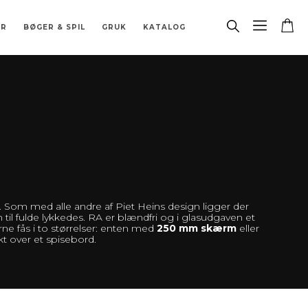
ER
BØGER & SPIL
GRUK
KATALOG
& BORDFLAG
 STJERNETEGN
RÆT
ATABASE
LER
GARDINSKINNE
BORDLAMPER
DIVERSE
BESLAG
PORCELÆN
BIOPEJS
RESERVEDELE
. Som med alle andre af Piet Heins design ligger der
il fulde lykkedes. RA er blændfri og i glasudgaven et
ne fås i to størrelser: enten med
250 mm skærm
eller
t over et spisebord.