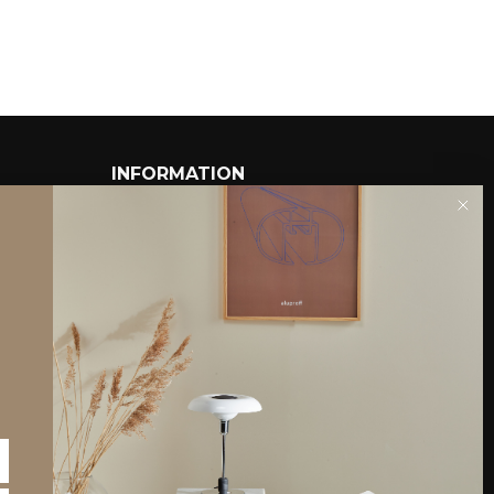
INFORMATION
Om Piet Hein shoppen
Kataloger
Forhandler
Partnere
Billed-bank
B2B login
Gruk Database
Teksttilladelser