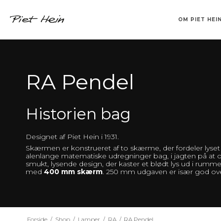
OM PIET HEI
TEMPEL
BAKKER
KLABURET
SINUS
VASER
DRIKKEGLAS
SUPERCUBER
BØGER OG CD
BARSTOL
LYSESTAGER
CV
FA
F
S
S
RA Pendel
Historien bag
Designet af Piet Hein i 1931.
Skærmen er konstrueret af to skærme, der fordeler lyset 
alenlange matematiske udregninger bag, i jagten på at o
smukt, lysende design, der kaster et blødt lys ud i rumme
med
400 mm skærm
. 250 mm udgaven er især god over
Forside
/
Shop
/
Lamper
/
RA
/
RA Pendel