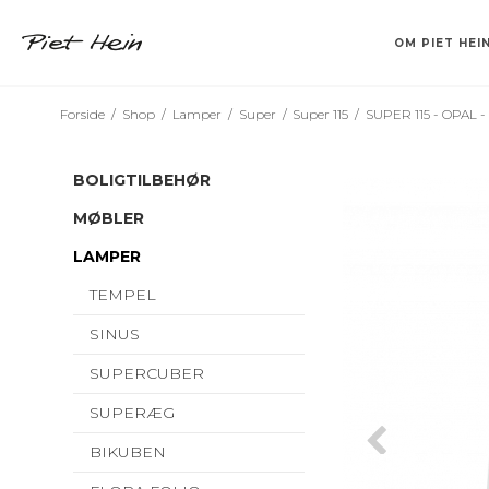
OM PIET HEI
Forside
/
Shop
/
Lamper
/
Super
/
Super 115
/
SUPER 115 - OPAL -
TEMPEL
BAKKER
KLABURET
SINUS
VASER
DRIKKEGLAS
SUPERCUBER
BØGER OG CD
BARSTOL
LYSESTAGER
CV
FA
F
S
S
BOLIGTILBEHØR
MØBLER
LAMPER
TEMPEL
SINUS
SUPERCUBER
SUPERÆG
BIKUBEN