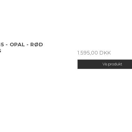
15 - OPAL - RØD
G
1.595,00 DKK
Vis produkt