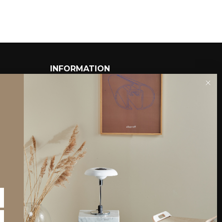
INFORMATION
Om Piet Hein shoppen
Kataloger
Forhandler
Partnere
Billed-bank
B2B login
Gruk Database
Teksttilladelser