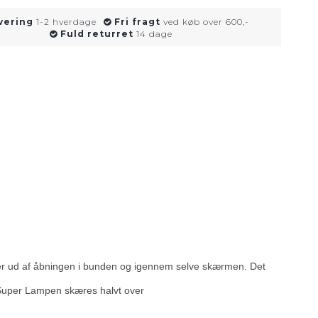
vering
1-2 hverdage
Fri fragt
ved køb over 600,-
Fuld returret
14 dage
mer ud af åbningen i bunden og igennem selve skærmen. Det
 Super Lampen skæres halvt over