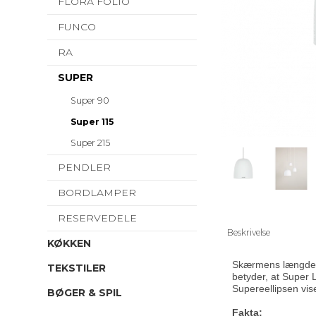
FLORA FOLIO
FUNCO
RA
SUPER
Super 90
Super 115
Super 215
PENDLER
BORDLAMPER
RESERVEDELE
Beskrivelse
KØKKEN
Skærmens længde sk
TEKSTILER
betyder, at Super 
Supereellipsen vis
BØGER & SPIL
Fakta: