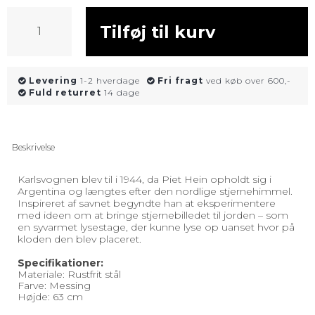
Tilføj til kurv
Levering
1-2 hverdage
Fri fragt
ved køb over 600,-
Fuld returret
14 dage
Beskrivelse
Karlsvognen blev til i 1944, da Piet Hein opholdt sig i
Argentina og længtes efter den nordlige stjernehimmel.
Inspireret af savnet begyndte han at eksperimentere
med ideen om at bringe stjernebilledet til jorden – som
en syvarmet lysestage, der kunne lyse op uanset hvor på
kloden den blev placeret.
Specifikationer:
Materiale:
Rustfrit stål
Farve: Messing
Højde: 63 cm