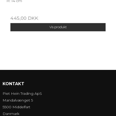
H: 14 cm
445,00 DKK
Vis produkt
KONTAKT
Piet Hein Trading ApS
Mandalvænget 5
5500 Middelfart
Danmark