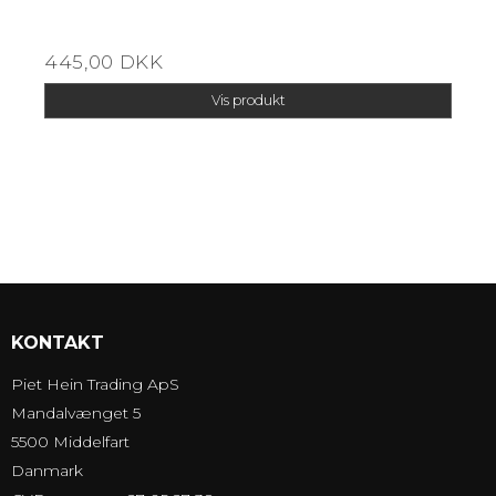
445,00 DKK
Vis produkt
KONTAKT
Piet Hein Trading ApS
Mandalvænget 5
5500 Middelfart
Danmark