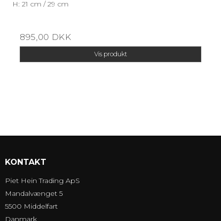
H: 21 cm / 29 cm
895,00 DKK
Vis produkt
KONTAKT
Piet Hein Trading ApS
Mandalvænget 5
5500 Middelfart
Danmark