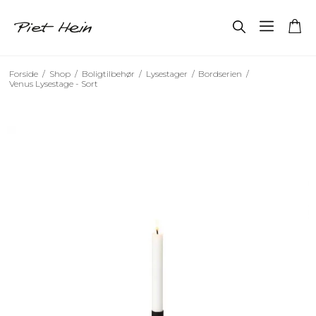
Forside
/
Shop
/
Boligtilbehør
/
Lysestager
/
Bordserien
/
Venus Lysestage - Sort