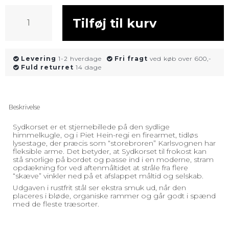
Tilføj til kurv
Levering
1-2 hverdage
Fri fragt
ved køb over 600,-
Fuld returret
14 dage
Beskrivelse
Sydkorset er et stjernebillede på den sydlige
himmelkugle, og i Piet Hein-regi en firearmet, tidløs
lysestage, der præcis som “storebroren” Karlsvognen har
fleksible arme. Det betyder, at Sydkorset til frokost kan
stå snorlige på bordet og passe ind i en moderne, stram
opdækning for ved aftenmåltidet at stråle fra flere
“skæve” vinkler ned på et afslappet måltid og selskab.
Udgaven i rustfrit stål ser ekstra smuk ud, når den
placeres i bløde, organiske rammer og går godt i spænd
med de fleste træsorter.