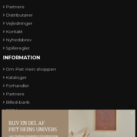
Partnere
Distributører
Vejledninger
Kontakt
Nyhedsbrev
Spilleregler
INFORMATION
Om Piet Hein shoppen
Kataloger
Forhandler
Partnere
Billed-bank
B2B login
Gruk Database
BLIV EN DEL AF
Teksttilladelser
PIET HEINS UNIVERS
..og modtag inspiration til indretning,