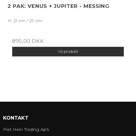
2 PAK: VENUS + JUPITER - MESSING
H: 21 cm / 29 cm
895,00 DKK
Vis produkt
KONTAKT
Piet Hein Trading ApS